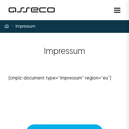
Nawiga
Przejdź do
Impressum
Impressum
[cmplz-document type=”impressum” region=”eu”]