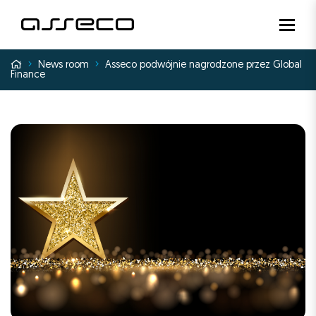
Nawiga
Przejdź do
News room
Asseco podwójnie nagrodzone przez Global
Finance